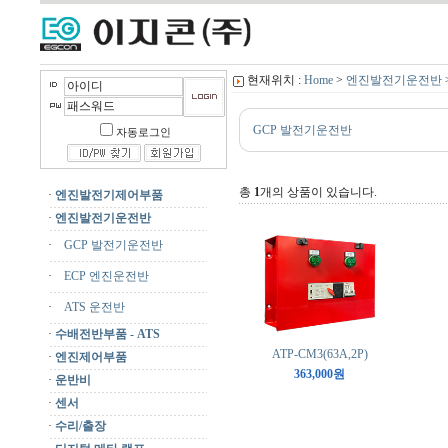
현재위치 :
Home
>
엔진발전기운전반
GCP 발전기운전반
자동로그인
총
1
개의 상품이 있습니다.
·
엔진발전기제어부품
·
엔진발전기운전반
·
GCP 발전기운전반
·
ECP 엔진운전반
·
ATS 운전반
·
수배전반부품 - ATS
ATP-CM3(63A,2P)
·
엔진제어부품
363,000원
·
운반비
·
센서
·
수리/출장