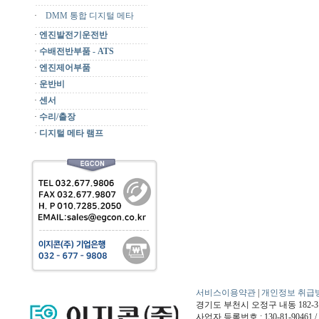
·
DMM 통합 디지털 메타
·
엔진발전기운전반
·
수배전반부품 - ATS
·
엔진제어부품
·
운반비
·
센서
·
수리/출장
·
디지털 메타 램프
서비스이용약관
|
개인정보 취급
경기도 부천시 오정구 내동 182-3번지 / 
사업자 등록번호 : 130-81-9046